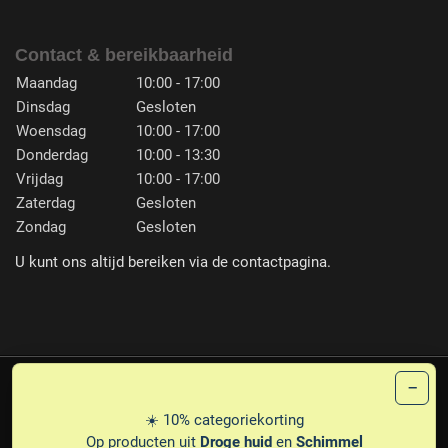
Contact & bereikbaarheid
Maandag
10:00 - 17:00
Dinsdag
Gesloten
Woensdag
10:00 - 17:00
Donderdag
10:00 - 13:30
Vrijdag
10:00 - 17:00
Zaterdag
Gesloten
Zondag
Gesloten
U kunt ons altijd bereiken via de contactpagina.
−
PLG
© 1987-2026 PEDICARE ERNA FRANSEN
☀️ 10% categoriekorting
PRIVACY
DISCLAIMER
LEVERINGSVOORWAARDEN
Op producten uit
Droge huid
en
Schimmel