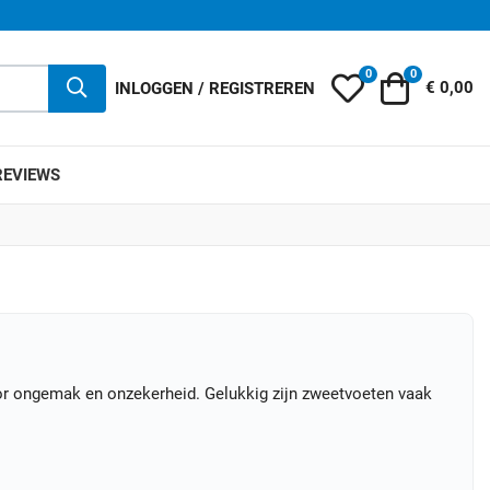
0
0
Mijn wensenlijst
Winkelwag
INLOGGEN / REGISTREREN
€ 0,00
REVIEWS
or ongemak en onzekerheid. Gelukkig zijn zweetvoeten vaak