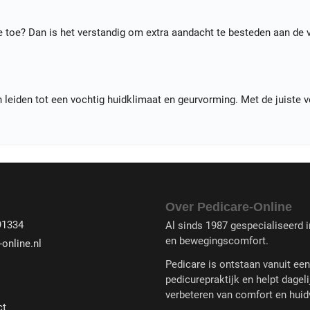
 toe? Dan is het verstandig om extra aandacht te besteden aan de 
leiden tot een vochtig huidklimaat en geurvorming. Met de juiste 
Over Pedicare-Online
91334
Al sinds 1987 gespecialiseerd in
en bewegingscomfort.
online.nl
Pedicare is ontstaan vanuit ee
pedicurepraktijk en helpt dageli
verbeteren van comfort en huid
ct