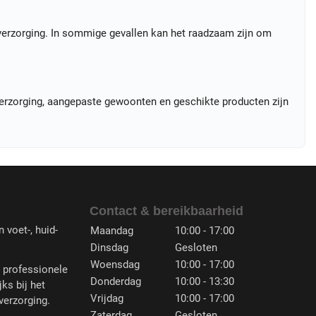
verzorging. In sommige gevallen kan het raadzaam zijn om
verzorging, aangepaste gewoonten en geschikte producten zijn
Contact & bereikbaarheid
 voet-, huid-
Maandag
10:00 - 17:00
Dinsdag
Gesloten
Woensdag
10:00 - 17:00
n professionele
Donderdag
10:00 - 13:30
jks bij het
Vrijdag
10:00 - 17:00
verzorging.
Zaterdag
Gesloten