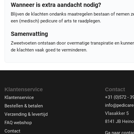
Wanneer is extra aandacht nodig?
Blijven de klachten ondanks maatregelen bestaan of nemen ze
een (medisch) pedicure of arts te raadplegen.
Samenvatting
Zweetvoeten ontstaan door overmatige transpiratie en kunnen 
de klachten vaak goed te verminderen.
Klantenservice
Contact
+31 (0)572 - 3
Klantenservice
info@pedicare-
Bestellen & betalen
Vlasakker 5
Verzending & levertijd
8141 JB Heino
FAQ webshop
Contact
Ga naar conta