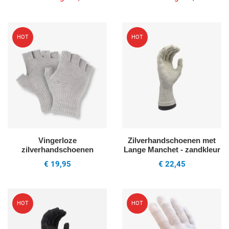
Voeg toe aan mijn wenslijst
V
HOT
HOT
Quick View
Q
Vingerloze
Zilverhandschoenen met
zilverhandschoenen
Lange Manchet - zandkleur
€ 19,95
€ 22,45
Voeg toe aan mijn wenslijst
V
HOT
HOT
Quick View
Q