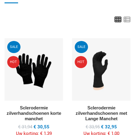
Grid
L
Voeg toe aan mijn wenslijst
V
SALE
SALE
Quick View
Q
HOT
HOT
Sclerodermie
Sclerodermie
zilverhandschoenen korte
zilverhandschoenen met
manchet
Lange Manchet
€ 31,94
€ 30,55
€ 33,95
€ 32,95
Uw korting:
€ 1,39
Uw korting:
€ 1,00