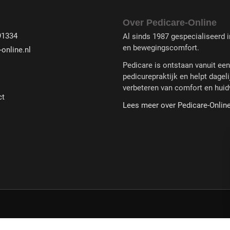
Over Pedicare-Online
91334
Al sinds 1987 gespecialiseerd in
en bewegingscomfort.
online.nl
Pedicare is ontstaan vanuit ee
pedicurepraktijk en helpt dageli
verbeteren van comfort en huid
ct
Lees meer over Pedicare-Onlin