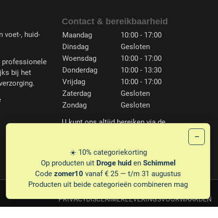
Contact & bereikbaarheid
 voet-, huid-
Maandag
10:00 - 17:00
Dinsdag
Gesloten
Woensdag
10:00 - 17:00
n professionele
Donderdag
10:00 - 13:30
jks bij het
Vrijdag
10:00 - 17:00
verzorging.
Zaterdag
Gesloten
e
Zondag
Gesloten
U kunt ons altijd bereiken via de
contactpagina.
−
PLG_
☀️ 10% categoriekorting
Op producten uit
Droge huid
en
Schimmel
Code
zomer10
vanaf € 25 — t/m 31 augustus
Producten uit beide categorieën combineren mag
PRIVACY
DISCLAIMER
LEVERINGSVOORWAARDEN