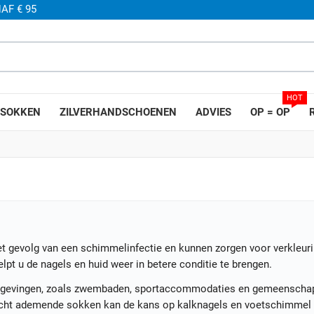
AF € 95
HOT
SOKKEN
ZILVERHANDSCHOENEN
ADVIES
OP = OP
t gevolg van een schimmelinfectie en kunnen zorgen voor verkleuri
lpt u de nagels en huid weer in betere conditie te brengen.
omgevingen, zoals zwembaden, sportaccommodaties en gemeenschap
echt ademende sokken kan de kans op kalknagels en voetschimmel 