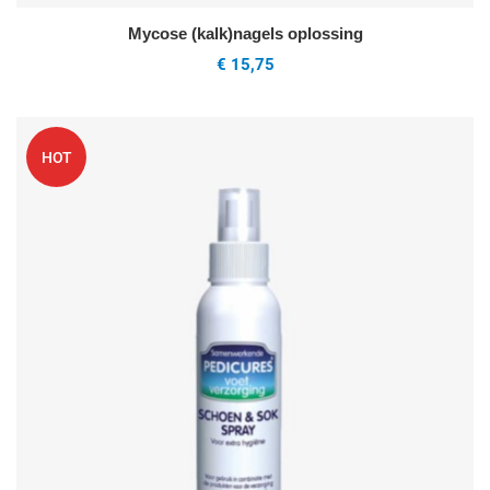
Mycose (kalk)nagels oplossing
€ 15,75
oeg toe aan mijn wenslijst
V
HOT
uick View
Q