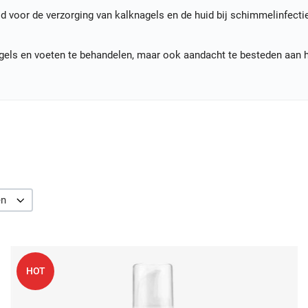
keld voor de verzorging van kalknagels en de huid bij schimmelinfec
nagels en voeten te behandelen, maar ook aandacht te besteden aan
en
oeg toe aan mijn wenslijst
V
HOT
uick View
Q