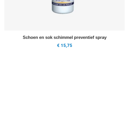
Schoen en sok schimmel preventief spray
€ 15,75
oeg toe aan mijn wenslijst
uick View