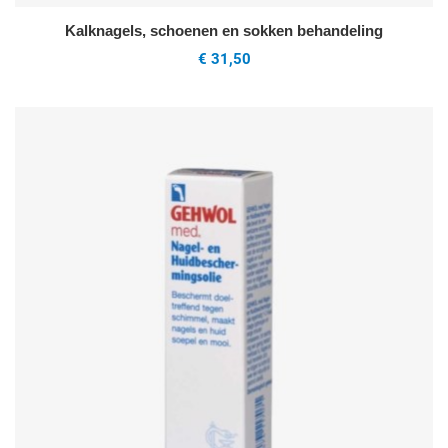
Kalknagels, schoenen en sokken behandeling
€ 31,50
oeg toe aan mijn wenslijst
V
uick View
Q