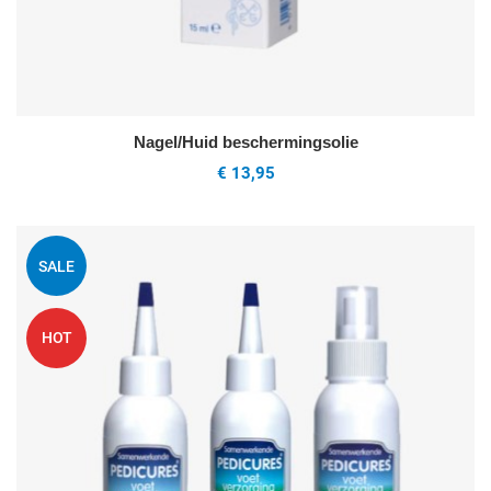
Nagel/Huid beschermingsolie
€ 13,95
oeg toe aan mijn wenslijst
V
SALE
uick View
Q
HOT