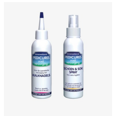
oeg toe aan mijn wenslijst
V
uick View
Q