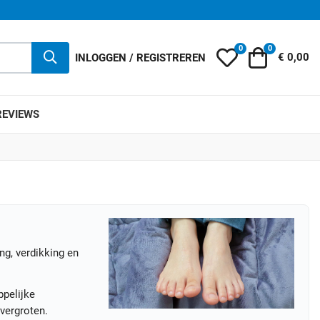
0
0
Mijn wensenlijst
Winkelwag
INLOGGEN / REGISTREREN
€ 0,00
REVIEWS
ng, verdikking en
pelijke
vergroten.