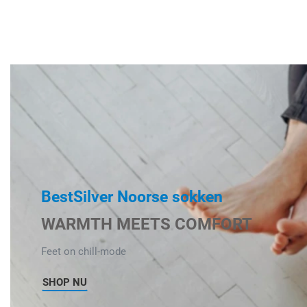
BestSilver Noorse sokken
WARMTH MEETS COMFORT
Feet on chill-mode
SHOP NU