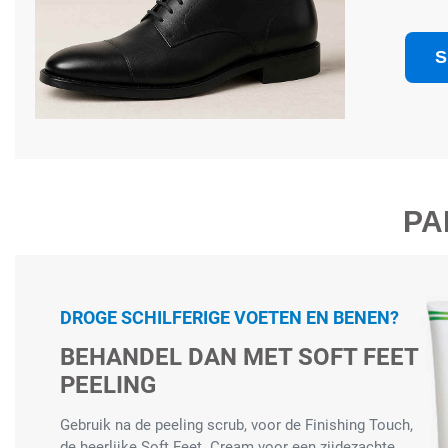
S
PA
DROGE SCHILFERIGE VOETEN EN BENEN?
BEHANDEL DAN MET SOFT FEET
PEELING
Gebruik na de peeling scrub, voor de Finishing Touch,
de heerlijke Soft Feet Cream voor een zijdezachte