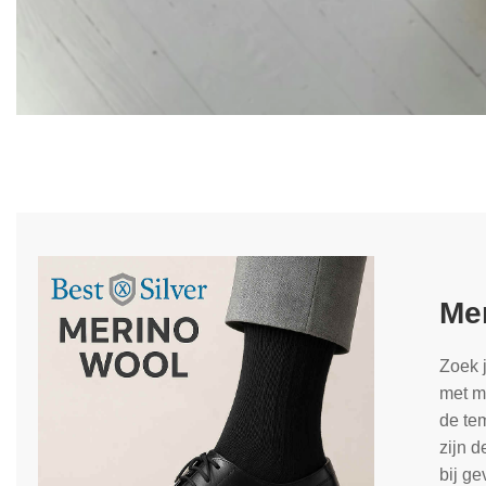
Mer
Zoek 
met ma
de tem
zijn d
bij g