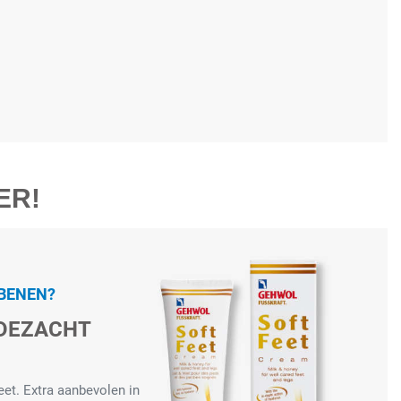
ER!
 BENEN?
JDEZACHT
et. Extra aanbevolen in