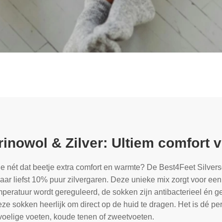
inowol & Zilver: Ultiem comfort v
je nét dat beetje extra comfort en warmte? De Best4Feet Silv
ar liefst 10% puur zilvergaren. Deze unieke mix zorgt voor een
peratuur wordt gereguleerd, de sokken zijn antibacterieel én g
eze sokken heerlijk om direct op de huid te dragen. Het is dé p
evoelige voeten, koude tenen of zweetvoeten.