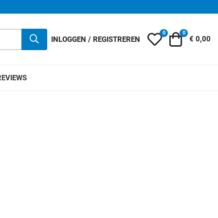
0
0
Mijn wensenlijst
Winkelwag
INLOGGEN / REGISTREREN
€ 0,00
REVIEWS