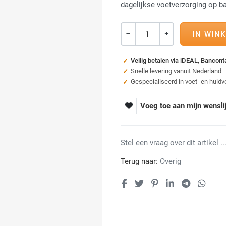
dagelijkse voetverzorging op b
Aantal
-
+
Veilig betalen via iDEAL, Bancon
Snelle levering vanuit Nederland
Gespecialiseerd in voet- en huidv
Voeg toe aan mijn wensli
Stel een vraag over dit artikel ...
Terug naar:
Overig