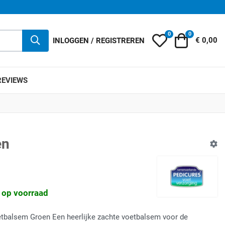
0
0
Mijn wensenlijst
Winkelwag
INLOGGEN / REGISTREREN
€ 0,00
REVIEWS
en
1 op voorraad
balsem Groen Een heerlijke zachte voetbalsem voor de