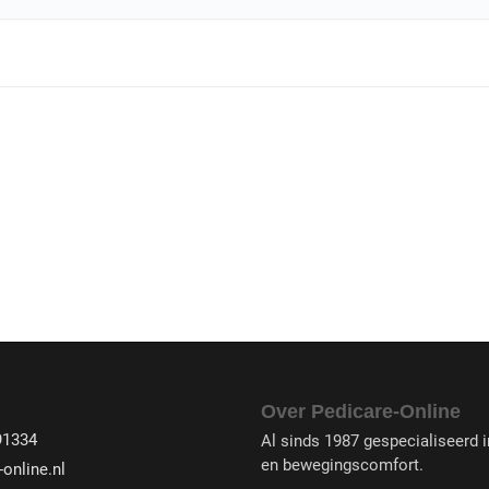
Over Pedicare-Online
91334
Al sinds 1987 gespecialiseerd in
en bewegingscomfort.
online.nl