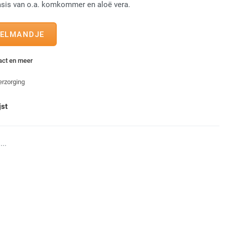
asis van o.a. komkommer en aloë vera.
tact en meer
erzorging
jst
...