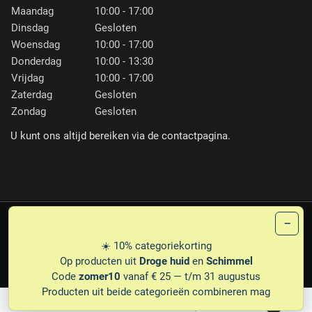
Maandag
10:00 - 17:00
Dinsdag
Gesloten
Woensdag
10:00 - 17:00
Donderdag
10:00 - 13:30
Vrijdag
10:00 - 17:00
Zaterdag
Gesloten
Zondag
Gesloten
U kunt ons altijd bereiken via de contactpagina.
−
PLG
© 1987-2026 PEDICARE ERNA FRANSEN
☀️ 10% categoriekorting
PRIVACY
DISCLAIMER
LEVERINGSVOORWAARDEN
Op producten uit
Droge huid
en
Schimmel
Code
zomer10
vanaf € 25 — t/m 31 augustus
Producten uit beide categorieën combineren mag
0
0
Mijn wensenlijst
Winke