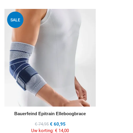
Voeg toe aan mijn
SALE
Quick View
Bauerfeind Epitrain Elleboogbrace
€ 74,95
€ 60,95
Uw korting:
€ 14,00