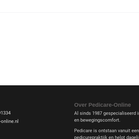
Over Pedicare-Online
91334
Al sinds 1987 gespecialiseerd in
en bewegingscomfort.
online.nl
Pedicare is ontstaan vanuit ee
pedicurepraktijk en helpt dageli