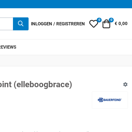
0
0
Mijn wensenlijst
Winkelwag
INLOGGEN / REGISTREREN
€ 0,00
REVIEWS
int (elleboogbrace)