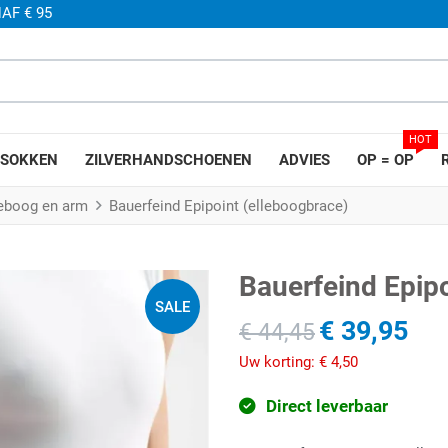
AF € 95
HOT
SOKKEN
ZILVERHANDSCHOENEN
ADVIES
OP = OP
leboog en arm
Bauerfeind Epipoint (elleboogbrace)
Bauerfeind Epipo
SALE
€ 39,95
€ 44,45
Uw korting:
€ 4,50
Direct leverbaar