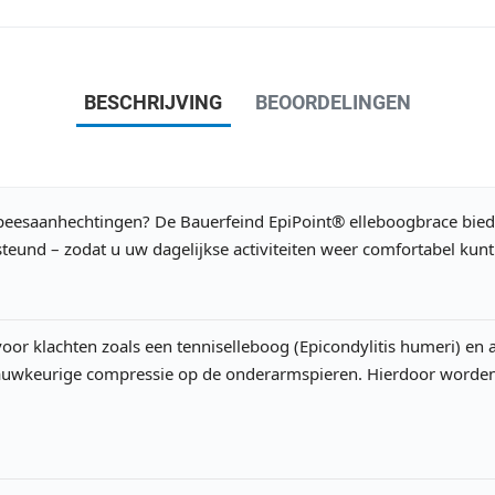
BESCHRIJVING
BEOORDELINGEN
de peesaanhechtingen? De Bauerfeind EpiPoint® elleboogbrace biedt 
teund – zodat u uw dagelijkse activiteiten weer comfortabel kunt
 voor klachten zoals een tenniselleboog (Epicondylitis humeri) e
 nauwkeurige compressie op de onderarmspieren. Hierdoor worde