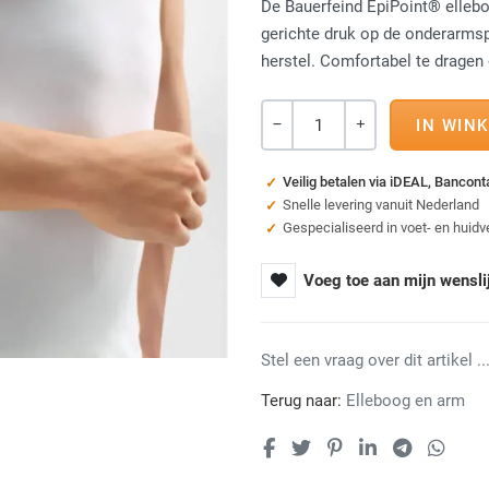
De Bauerfeind EpiPoint® ellebo
gerichte druk op de onderarmspi
herstel. Comfortabel te dragen e
Aantal
-
+
Veilig betalen via iDEAL, Bancon
Snelle levering vanuit Nederland
Gespecialiseerd in voet- en huidv
Voeg toe aan mijn wensli
Stel een vraag over dit artikel ...
Terug naar:
Elleboog en arm