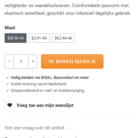
veiligheids- en wandelschoenen. Comfortabele pasvorm met
elastisch wreefdeel, geschikt voor intensief dagelijks gebruik.
Maat
[M] 38-40
[L] 41-43
[XL] 44-46
Aantal
-
+
Veilig betalen via iDEAL, Bancontact en meer
Snelle levering vanuit Nederland
Gespecialiseerd in voet- en huidverzorging
Voeg toe aan mijn wenslijst
Stel een vraag over dit artikel ......