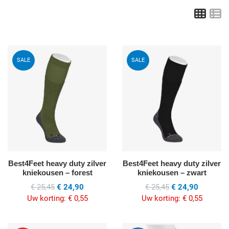
Grid
L
Voeg toe aan mijn wenslijst
V
SALE
SALE
Quick View
Q
Best4Feet heavy duty zilver
Best4Feet heavy duty zilver
kniekousen – forest
kniekousen – zwart
€ 25,45
€ 24,90
€ 25,45
€ 24,90
Uw korting:
€ 0,55
Uw korting:
€ 0,55