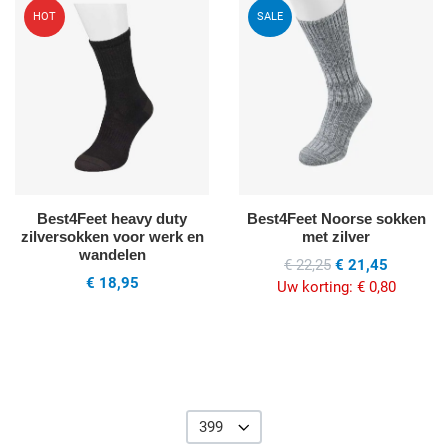
Voeg toe aan mijn wenslijst
V
HOT
SALE
Quick View
Q
Best4Feet heavy duty
Best4Feet Noorse sokken
zilversokken voor werk en
met zilver
wandelen
€ 22,25
€ 21,45
€ 18,95
Uw korting:
€ 0,80
399