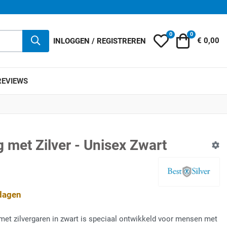
0
0
Mijn wensenlijst
Winkelwag
INLOGGEN / REGISTREREN
€ 0,00
REVIEWS
 met Zilver - Unisex Zwart
kdagen
met zilvergaren in zwart is speciaal ontwikkeld voor mensen met