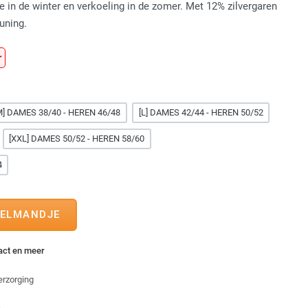
 in de winter en verkoeling in de zomer. Met 12% zilvergaren
uning.
r
M] DAMES 38/40 - HEREN 46/48
[L] DAMES 42/44 - HEREN 50/52
[XXL] DAMES 50/52 - HEREN 58/60
4
tact en meer
erzorging