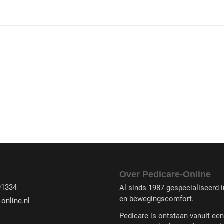
Over Pedicare-Online
91334
Al sinds 1987 gespecialiseerd in
en bewegingscomfort.
online.nl
Pedicare is ontstaan vanuit ee