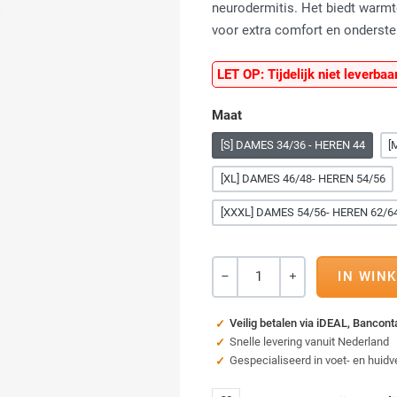
neurodermitis. Het biedt warmte
voor extra comfort en onderste
LET OP: Tijdelijk niet leverbaa
Maat
[S] DAMES 34/36 - HEREN 44
[
[XL] DAMES 46/48- HEREN 54/56
[XXXL] DAMES 54/56- HEREN 62/6
Aantal
-
+
Veilig betalen via iDEAL, Bancon
Snelle levering vanuit Nederland
Gespecialiseerd in voet- en huidv