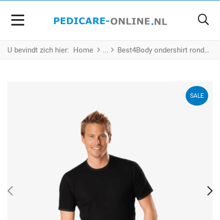
U bevindt zich hier:
Home
Best4Body ondershirt ronde hals zwart - unisex
SALE
PREV
N