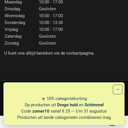
Maandag
10:00 - 17:00
Dinsdag
Gesloten
Woensdag
10:00 - 17:00
Donderdag
10:00 - 13:30
Vrijdag
10:00 - 17:00
Zaterdag
Gesloten
Zondag
Gesloten
U kunt ons altijd bereiken via de contactpagina.
−
PLG
© 1987-2026 PEDICARE ERNA FRANSEN
☀️ 10% categoriekorting
PRIVACY
DISCLAIMER
LEVERINGSVOORWAARDEN
Op producten uit
Droge huid
en
Schimmel
Code
zomer10
vanaf € 25 — t/m 31 augustus
Producten uit beide categorieën combineren mag
0
0
Mijn wensenlijst
Winke