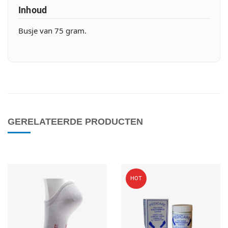
Inhoud
Busje van 75 gram.
GERELATEERDE PRODUCTEN
Voeg toe aan mijn wenslijst
V
HOT
Quick View
Q