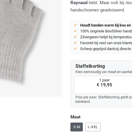
Raynaud
hebt. Maar ook bij re
handschoenen geadviseerd.
Houdt handen warm bij kou en
100% originele BestSilver han
Zilvergaren helpt bij temperatuu
Favoriet bij veel van onze klant
Scherp geprijsd dankzij directe
Staffelkorting
Kies eenvoudig uw maat en aantal 
1 paar
€ 19,95
Prijs per paar. Staffelkorting geld
berekend.
Maat
S-M
L-XXL