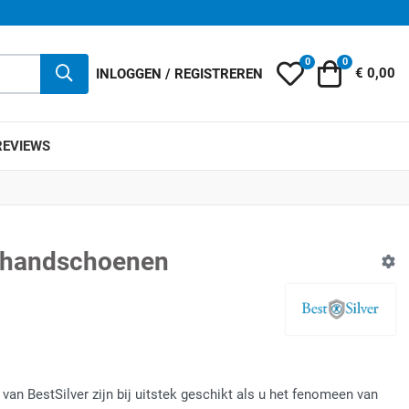
0
0
Mijn wensenlijst
Winkelwag
INLOGGEN / REGISTREREN
€ 0,00
REVIEWS
erhandschoenen
van BestSilver zijn bij uitstek geschikt als u het fenomeen van