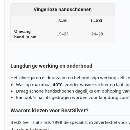
Vingerloze handschoenen
S–M
L–XXL
Omvang
19–23
24–28
hand in cm
Langdurige werking en onderhoud
Het zilvergaren is duurzaam en behoudt zijn werking zelfs n
Was op maximaal
40°C
, zonder wasverzachter en laat li
Draag schone handschoenen dagelijks om ophoping van v
Kan ook ’s nachts gedragen worden voor langdurig comf
Waarom kiezen voor BestSilver?
BestSilver is al sinds 1998 dé specialist in zilvertextiel v
dag door te komen.