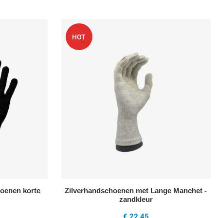
Voeg toe aan mijn wenslijst
V
HOT
Quick View
Q
hoenen korte
Zilverhandschoenen met Lange Manchet -
zandkleur
€ 22,45