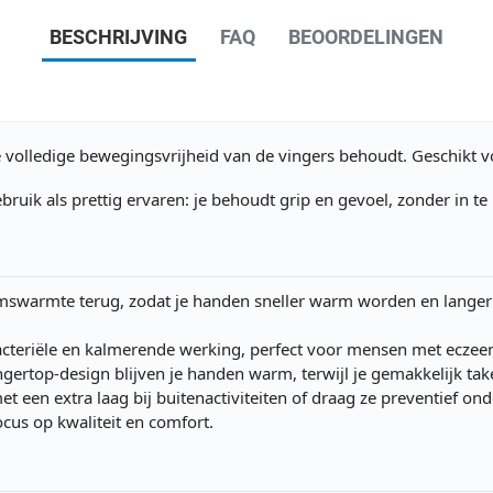
BESCHRIJVING
FAQ
BEOORDELINGEN
 volledige bewegingsvrijheid van de vingers behoudt. Geschikt vo
ruik als prettig ervaren: je behoudt grip en gevoel, zonder in t
aamswarmte terug, zodat je handen sneller warm worden en lange
bacteriële en kalmerende werking, perfect voor mensen met eczee
ingertop-design blijven je handen warm, terwijl je gemakkelijk ta
t een extra laag bij buitenactiviteiten of draag ze preventief o
cus op kwaliteit en comfort.