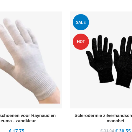
 wenslijst
Voeg toe aan mijn wenslijst
SALE
Quick View
HOT
dschoenen voor Raynaud en
Sclerodermie zilverhandsc
euma - zandkleur
manchet
€ 17,75
€ 31,94
€ 30,55