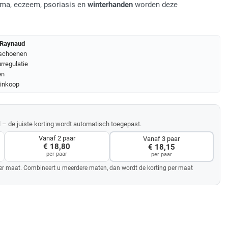
uma, eczeem, psoriasis en
winterhanden
worden deze
 Raynaud
dschoenen
rregulatie
en
 inkoop
– de juiste korting wordt automatisch toegepast.
Vanaf 2 paar
Vanaf 3 paar
€ 18,80
€ 18,15
per paar
per paar
t per maat. Combineert u meerdere maten, dan wordt de korting per maat