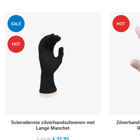
Voeg toe aan mijn
SALE
HOT
Quick View
HOT
Sclerodermie zilverhandschoenen met
Zilverhan
Lange Manchet
R
€ 33,95
€ 32,95