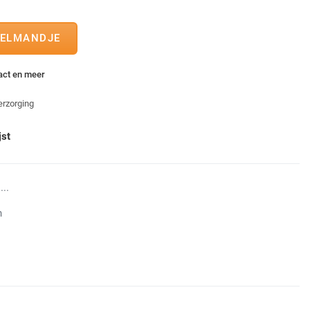
tact en meer
erzorging
jst
...
n