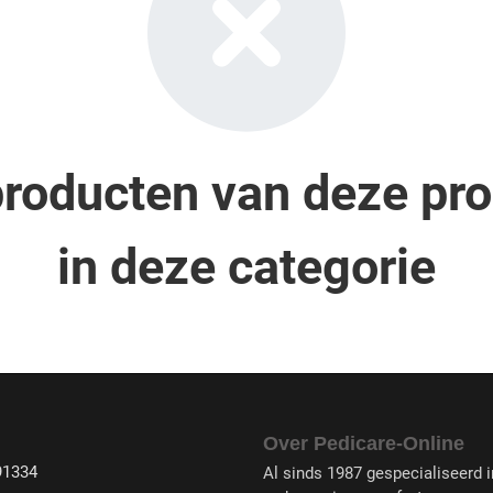
roducten van deze pr
in deze categorie
Over Pedicare-Online
91334
Al sinds 1987 gespecialiseerd in