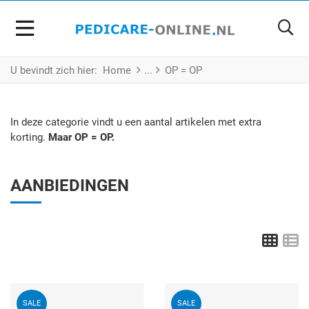
U bevindt zich hier:
Home
OP = OP
In deze categorie vindt u een aantal artikelen met extra
korting.
Maar OP = OP.
AANBIEDINGEN
Grid
L
Voeg toe aan mijn wenslijst
V
SALE
SALE