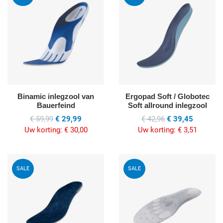
Quick View
Q
Binamic inlegzool van
Ergopad Soft / Globotec
Bauerfeind
Soft allround inlegzool
€ 59,99
€ 29,99
€ 42,96
€ 39,45
Uw korting:
€ 30,00
Uw korting:
€ 3,51
Voeg toe aan mijn wenslijst
V
SALE
SALE
Quick View
Q