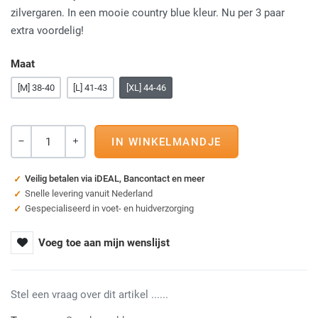
zilvergaren. In een mooie country blue kleur. Nu per 3 paar
extra voordelig!
Maat
[M] 38-40
[L] 41-43
[XL] 44-46
Aantal
-
+
Veilig betalen via iDEAL, Bancontact en meer
Snelle levering vanuit Nederland
Gespecialiseerd in voet- en huidverzorging
Voeg toe aan mijn wenslijst
Stel een vraag over dit artikel ......