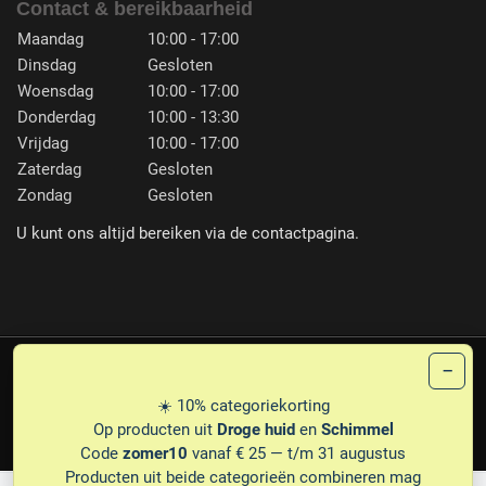
Contact & bereikbaarheid
Maandag
10:00 - 17:00
Dinsdag
Gesloten
Woensdag
10:00 - 17:00
Donderdag
10:00 - 13:30
Vrijdag
10:00 - 17:00
Zaterdag
Gesloten
Zondag
Gesloten
U kunt ons altijd bereiken via de contactpagina.
−
PLG
© 1987-2026 PEDICARE ERNA FRANSEN
☀️ 10% categoriekorting
PRIVACY
DISCLAIMER
LEVERINGSVOORWAARDEN
Op producten uit
Droge huid
en
Schimmel
Code
zomer10
vanaf € 25 — t/m 31 augustus
Producten uit beide categorieën combineren mag
0
0