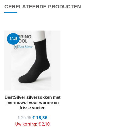
GERELATEERDE PRODUCTEN
Voeg toe aan mijn wenslijst
SALE
Quick View
BestSilver zilversokken met
merinowol voor warme en
frisse voeten
€ 20,95
€ 18,85
Uw korting:
€ 2,10