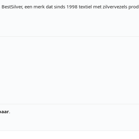
n BestSilver, een merk dat sinds 1998 textiel met zilvervezels pr
paar
.