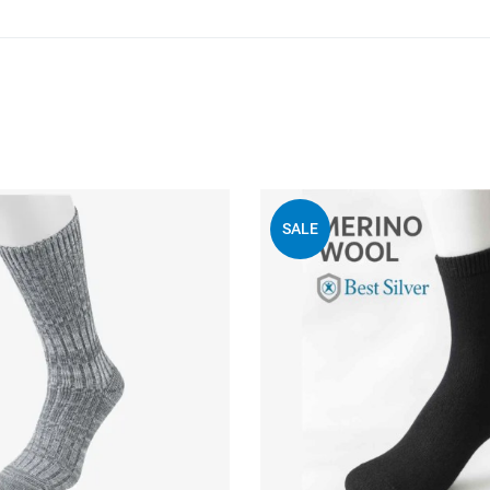
 wenslijst
Voeg toe aan mijn wenslijst
SALE
Quick View