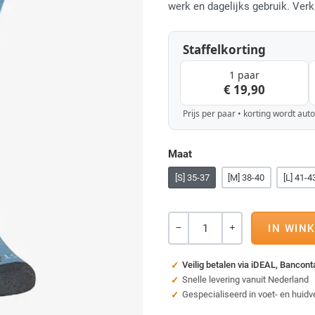
werk en dagelijks gebruik. Verk
Staffelkorting
1 paar
€ 19,90
Prijs per paar • korting wordt au
Maat
[S] 35-37
[M] 38-40
[L] 41-4
Aantal
-
+
Veilig betalen via iDEAL, Bancon
Snelle levering vanuit Nederland
Gespecialiseerd in voet- en huidv