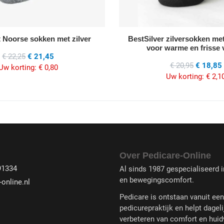
 Noorse sokken met zilver
BestSilver zilversokken me
voor warme en frisse 
€ 22,25
€ 21,45
€ 20,95
€ 18,85
Uw korting:
€ 0,80
Uw korting:
€ 2,1
Over Pedicare-Online
91334
Al sinds 1987 gespecialiseerd in
en bewegingscomfort.
online.nl
Pedicare is ontstaan vanuit ee
pedicurepraktijk en helpt dageli
verbeteren van comfort en huid