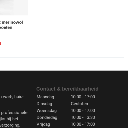
t merinowol
voeten
0
Contact & bereikbaarheid
 voet-, huid-
Maandag
10:00 - 17:00
Dinsdag
Gesloten
Woensdag
10:00 - 17:00
n professionele
Donderdag
10:00 - 13:30
jks bij het
Vrijdag
10:00 - 17:00
verzorging.