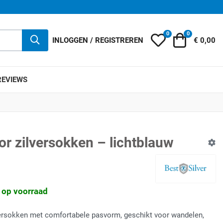
0
0
Mijn wensenlijst
Winkelwag
INLOGGEN / REGISTREREN
€ 0,00
REVIEWS
or zilversokken – lichtblauw
3 op voorraad
versokken met comfortabele pasvorm, geschikt voor wandelen,