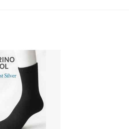
 wenslijst
Voeg toe aan mijn wenslijst
Quick View