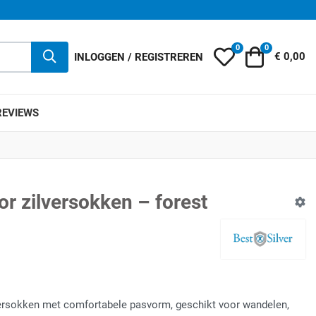
0
0
Mijn wensenlijst
Winkelwag
INLOGGEN / REGISTREREN
€ 0,00
REVIEWS
or zilversokken – forest
versokken met comfortabele pasvorm, geschikt voor wandelen,