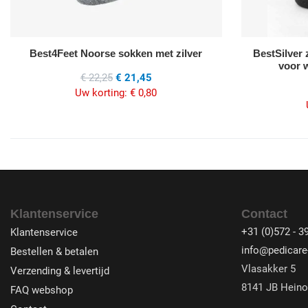
Best4Feet Noorse sokken met zilver
BestSilver
voor 
€ 22,25
€ 21,45
Uw korting:
€ 0,80
Klantenservice
Contact
+31 (0)572 - 3
Klantenservice
info@pedicare-
Bestellen & betalen
Vlasakker 5
Verzending & levertijd
8141 JB Heino
FAQ webshop