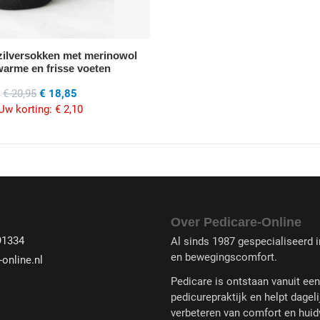
 zilversokken met merinowol
warme en frisse voeten
€ 20,95
€ 18,85
Uw korting:
€ 2,10
Over Pedicare-Online
91334
Al sinds 1987 gespecialiseerd in
en bewegingscomfort.
online.nl
Pedicare is ontstaan vanuit ee
pedicurepraktijk en helpt dageli
verbeteren van comfort en huid