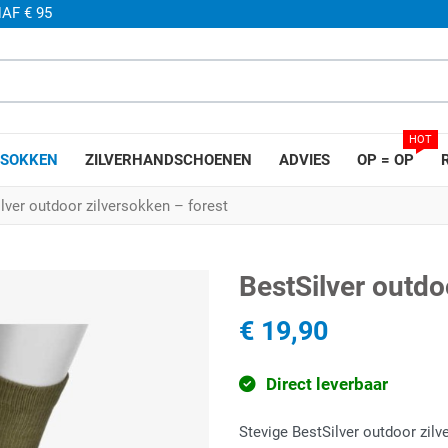
AF € 95
HOT
SOKKEN
ZILVERHANDSCHOENEN
ADVIES
OP = OP
lver outdoor zilversokken – forest
BestSilver outdo
€ 19,90
Direct leverbaar
Stevige BestSilver outdoor zil