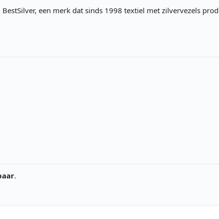
n BestSilver, een merk dat sinds 1998 textiel met zilvervezels pr
paar
.