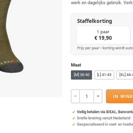
werk en dagelijks gebruik. Verk
Staffelkorting
1 paar
€ 19,90
Prijs per paar • korting wordt au
Maat
[M] 38-40
[L] 41-43
[XL] 44-
Aantal
-
+
Veilig betalen via iDEAL, Bancon
Snelle levering vanuit Nederland
Gespecialiseerd in voet- en huidv