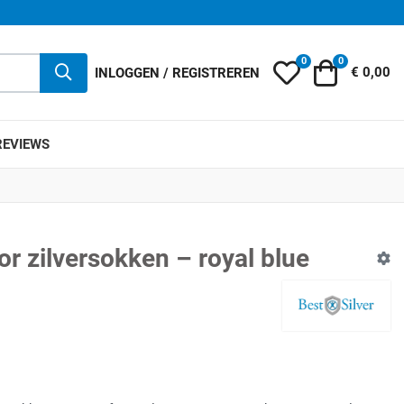
0
0
Mijn wensenlijst
Winkelwag
INLOGGEN / REGISTREREN
€ 0,00
REVIEWS
or zilversokken – royal blue