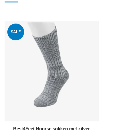
Voeg toe aan mijn
SALE
Quick View
Best4Feet Noorse sokken met zilver