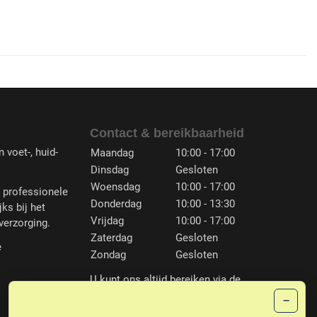
Contact & bereikbaarheid
 voet-, huid-
Maandag
10:00 - 17:00
Dinsdag
Gesloten
Woensdag
10:00 - 17:00
n professionele
Donderdag
10:00 - 13:30
jks bij het
Vrijdag
10:00 - 17:00
verzorging.
Zaterdag
Gesloten
e
Zondag
Gesloten
U kunt ons altijd bereiken via de
contactpagina.
−
PLG_