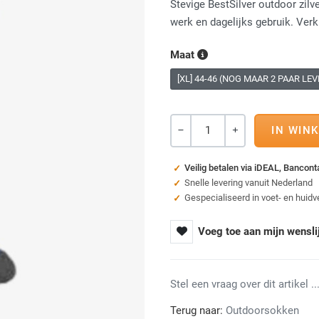
Stevige BestSilver outdoor zil
werk en dagelijks gebruik. Verk
Maat
[XL] 44-46 (NOG MAAR 2 PAAR LE
Aantal
-
+
Veilig betalen via iDEAL, Bancon
Snelle levering vanuit Nederland
Gespecialiseerd in voet- en huidv
Voeg toe aan mijn wensli
Stel een vraag over dit artikel ...
Terug naar:
Outdoorsokken