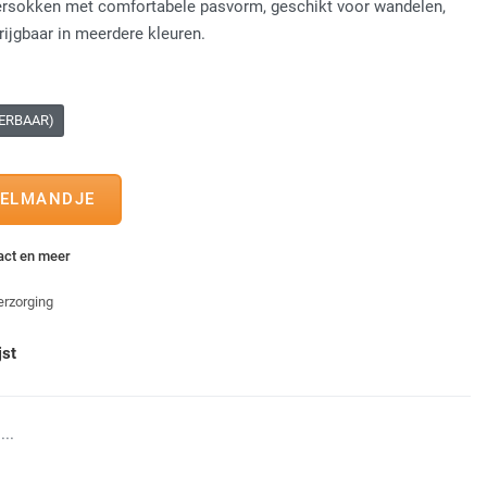
versokken met comfortabele pasvorm, geschikt voor wandelen,
rijgbaar in meerdere kleuren.
VERBAAR)
tact en meer
erzorging
jst
...