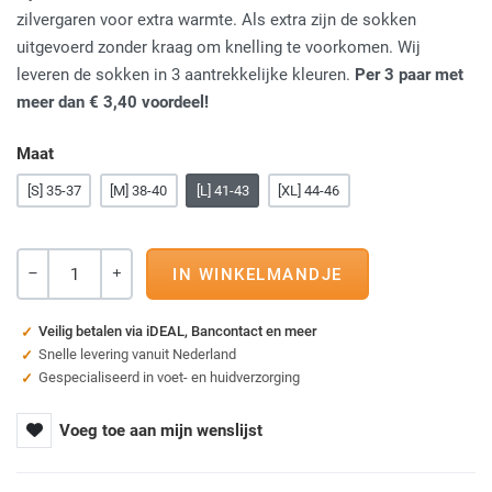
zilvergaren voor extra warmte. Als extra zijn de sokken
uitgevoerd zonder kraag om knelling te voorkomen. Wij
leveren de sokken in 3 aantrekkelijke kleuren.
Per 3 paar met
meer dan € 3,40 voordeel!
Maat
[S] 35-37
[M] 38-40
[L] 41-43
[XL] 44-46
Aantal
-
+
Veilig betalen via iDEAL, Bancontact en meer
Snelle levering vanuit Nederland
Gespecialiseerd in voet- en huidverzorging
Voeg toe aan mijn wenslijst