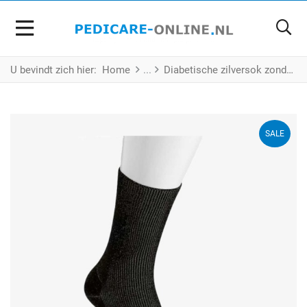
U bevindt zich hier:
Home
Diabetische zilversok zonder kraag - zwart - 3 paar - Maat L
SALE