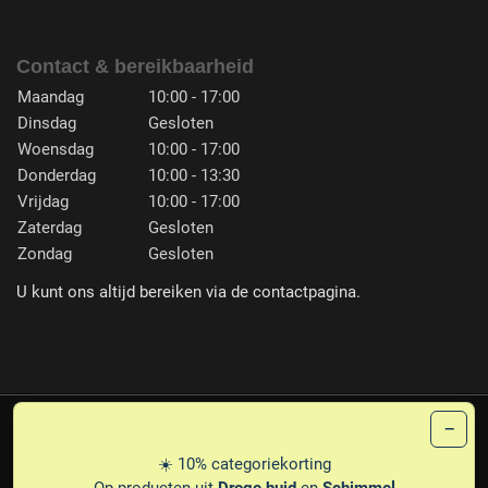
Contact & bereikbaarheid
Maandag
10:00 - 17:00
Dinsdag
Gesloten
Woensdag
10:00 - 17:00
Donderdag
10:00 - 13:30
Vrijdag
10:00 - 17:00
Zaterdag
Gesloten
Zondag
Gesloten
U kunt ons altijd bereiken via de contactpagina.
−
PLG
© 1987-2026 PEDICARE ERNA FRANSEN
☀️ 10% categoriekorting
PRIVACY
DISCLAIMER
LEVERINGSVOORWAARDEN