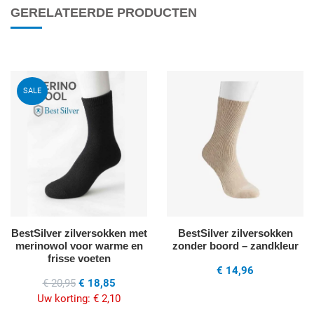
GERELATEERDE PRODUCTEN
Voeg toe aan mijn wenslijst
V
SALE
Quick View
Q
BestSilver zilversokken met
BestSilver zilversokken
merinowol voor warme en
zonder boord – zandkleur
frisse voeten
€ 14,96
€ 20,95
€ 18,85
Uw korting:
€ 2,10