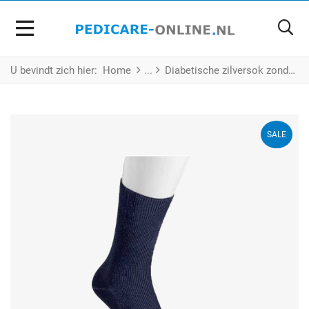
U bevindt zich hier:
Home
Diabetische zilversok zonder kraag - Navy - 3 paar - Maat XL
SALE