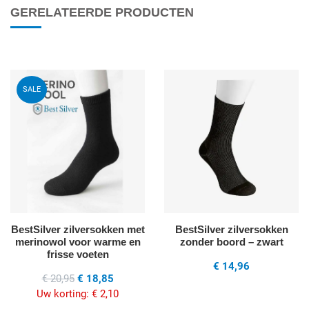
GERELATEERDE PRODUCTEN
Voeg toe aan mijn wenslijst
V
SALE
Quick View
Q
BestSilver zilversokken met
BestSilver zilversokken
merinowol voor warme en
zonder boord – zwart
frisse voeten
€ 14,96
€ 20,95
€ 18,85
Uw korting:
€ 2,10