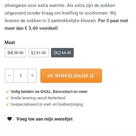
zilvergaren voor extra warmte. Als extra zijn de sokken
uitgevoerd zonder kraag om knelling te voorkomen. Wij
leveren de sokken in 3 aantrekkelijke kleuren.
Per 3 paar met
meer dan € 3,40 voordeel!
Maat
[M] 38-40
[L] 41-43
[XL] 44-46
Aantal
-
+
Veilig betalen via iDEAL, Bancontact en meer
Snelle levering vanuit Nederland
Gespecialiseerd in voet- en huidverzorging
Voeg toe aan mijn wenslijst