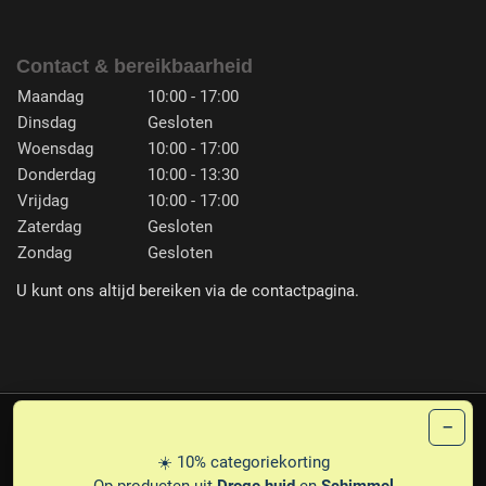
Contact & bereikbaarheid
Maandag
10:00 - 17:00
Dinsdag
Gesloten
Woensdag
10:00 - 17:00
Donderdag
10:00 - 13:30
Vrijdag
10:00 - 17:00
Zaterdag
Gesloten
Zondag
Gesloten
U kunt ons altijd bereiken via de contactpagina.
−
PLG
© 1987-2026 PEDICARE ERNA FRANSEN
☀️ 10% categoriekorting
PRIVACY
DISCLAIMER
LEVERINGSVOORWAARDEN