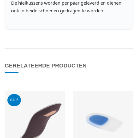
De hielkussens worden per paar geleverd en dienen
ook in beide schoenen gedragen te worden.
GERELATEERDE PRODUCTEN
Voeg toe aan mijn wenslijst
V
SALE
Quick View
Q