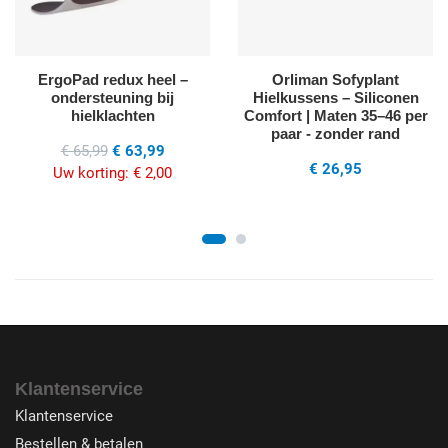
ErgoPad redux heel –
Orliman Sofyplant
ondersteuning bij
Hielkussens – Siliconen
hielklachten
Comfort | Maten 35–46 per
paar - zonder rand
€ 65,99
€ 63,99
€ 26,95
Uw korting:
€ 2,00
Klantenservice
Klantenservice
Bestellen & betalen