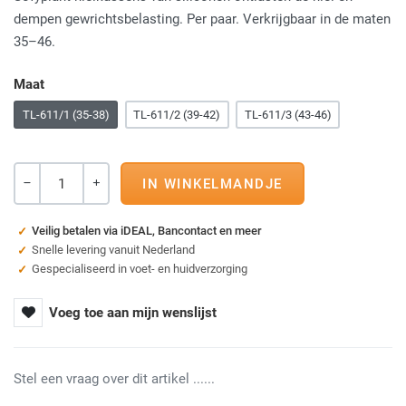
dempen gewrichtsbelasting. Per paar. Verkrijgbaar in de maten
35–46.
Maat
TL-611/1 (35-38)
TL-611/2 (39-42)
TL-611/3 (43-46)
Aantal
-
+
Veilig betalen via iDEAL, Bancontact en meer
Snelle levering vanuit Nederland
Gespecialiseerd in voet- en huidverzorging
Voeg toe aan mijn wenslijst
Stel een vraag over dit artikel ......