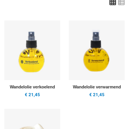
Grid
L
Voeg toe aan mijn wenslijst
V
Quick View
Q
Wandelolie verkoelend
Wandelolie verwarmend
€ 21,45
€ 21,45
Voeg toe aan mijn wenslijst
Quick View