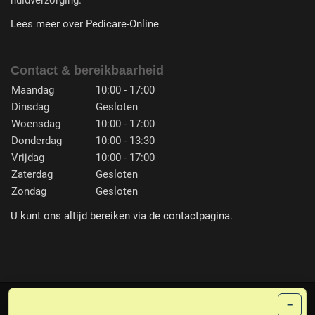
huidverzorging.
Lees meer over Pedicare-Online
Contact & bereikbaarheid
Maandag
10:00 - 17:00
Dinsdag
Gesloten
Woensdag
10:00 - 17:00
Donderdag
10:00 - 13:30
Vrijdag
10:00 - 17:00
Zaterdag
Gesloten
Zondag
Gesloten
U kunt ons altijd bereiken via de contactpagina.
−
PLG
© 1987-2026 PEDICARE ERNA FRANSEN