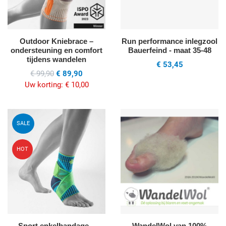
Outdoor Kniebrace –
Run performance inlegzool
ondersteuning en comfort
Bauerfeind - maat 35-48
tijdens wandelen
€ 53,45
€ 99,90
€ 89,90
Uw korting:
€ 10,00
Voeg toe aan mijn wenslijst
V
SALE
Quick View
Q
HOT
Sport enkelbandage –
WandelWol van 100%