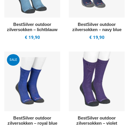
BestSilver outdoor
BestSilver outdoor
zilversokken – lichtblauw
zilversokken – navy blue
€ 19,90
€ 19,90
Voeg toe aan mijn wenslijst
V
SALE
Quick View
Q
BestSilver outdoor
BestSilver outdoor
zilversokken – royal blue
zilversokken – violet