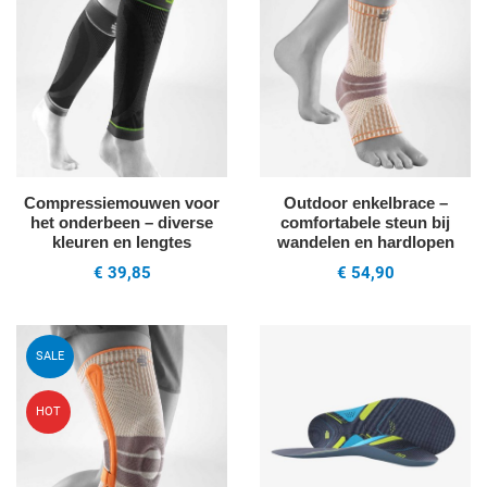
Quick View
Q
Compressiemouwen voor
Outdoor enkelbrace –
het onderbeen – diverse
comfortabele steun bij
kleuren en lengtes
wandelen en hardlopen
€ 39,85
€ 54,90
Voeg toe aan mijn wenslijst
V
SALE
Quick View
Q
HOT