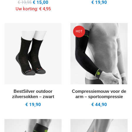
€ 19,95
€ 15,00
€ 19,90
Uw korting:
€ 4,95
Voeg toe aan mijn wenslijst
V
HOT
Quick View
Q
BestSilver outdoor
Compressiemouw voor de
zilversokken – zwart
arm – sportcompressie
€ 19,90
€ 44,90
Voeg toe aan mijn wenslijst
V