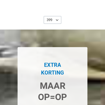
399
EXTRA
KORTING
MAAR
OP=OP