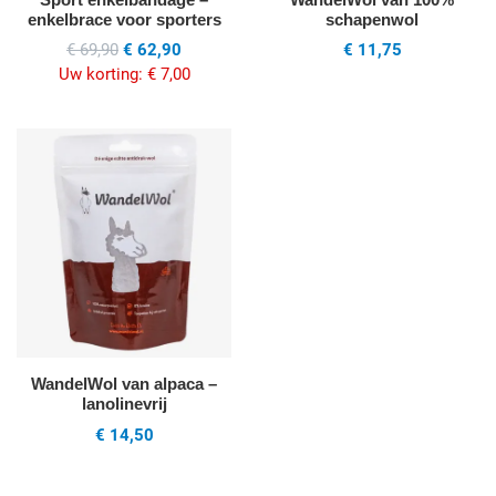
enkelbrace voor sporters
schapenwol
€ 69,90
€ 62,90
€ 11,75
Uw korting:
€ 7,00
Voeg toe aan mijn wenslijst
Quick View
WandelWol van alpaca –
lanolinevrij
€ 14,50