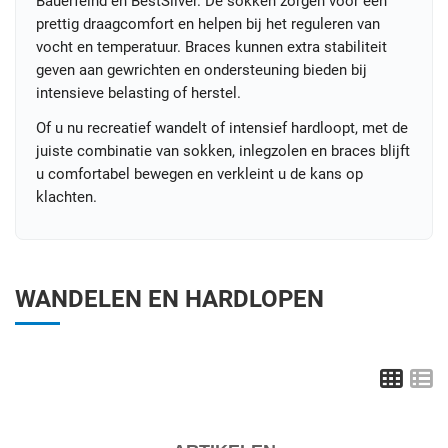
Bauerfeind en BestSilver. De sokken zorgen voor een
prettig draagcomfort en helpen bij het reguleren van
vocht en temperatuur. Braces kunnen extra stabiliteit
geven aan gewrichten en ondersteuning bieden bij
intensieve belasting of herstel.
Of u nu recreatief wandelt of intensief hardloopt, met de
juiste combinatie van sokken, inlegzolen en braces blijft
u comfortabel bewegen en verkleint u de kans op
klachten.
WANDELEN EN HARDLOPEN
Grid
L