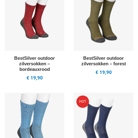
Quick View
Q
BestSilver outdoor
BestSilver outdoor
zilversokken –
zilversokken – forest
bordeauxrood
€ 19,90
€ 19,90
Voeg toe aan mijn wenslijst
V
HOT
Quick View
Q