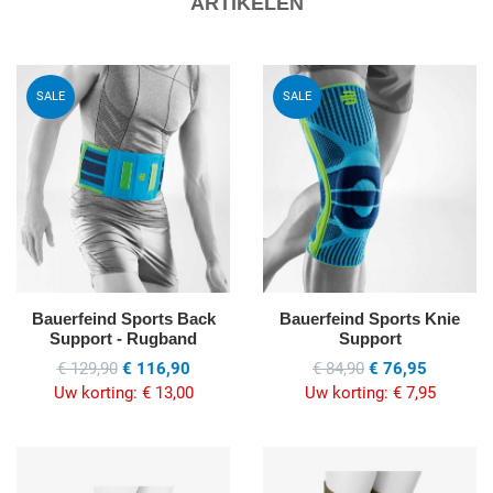
ARTIKELEN
Voeg toe aan mijn wenslijst
V
SALE
SALE
Quick View
Q
Bauerfeind Sports Back
Bauerfeind Sports Knie
Support - Rugband
Support
€ 129,90
€ 116,90
€ 84,90
€ 76,95
Uw korting:
€ 13,00
Uw korting:
€ 7,95
Voeg toe aan mijn wenslijst
V