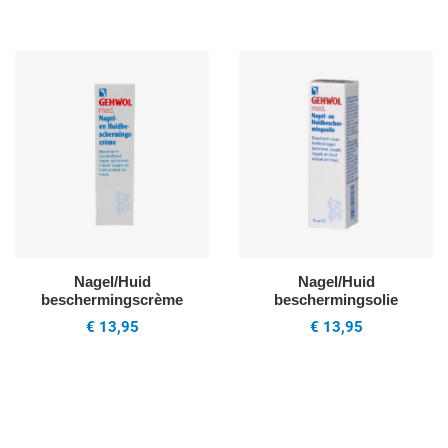
Voeg toe aan mijn wenslijst
V
Quick View
Q
Nagel/Huid
Nagel/Huid
beschermingscrème
beschermingsolie
€ 13,95
€ 13,95