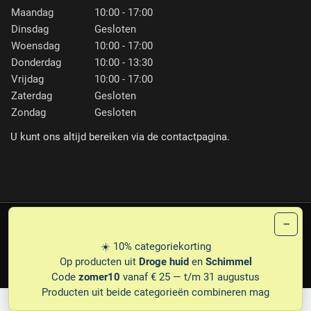
Maandag
10:00 - 17:00
Dinsdag
Gesloten
Woensdag
10:00 - 17:00
Donderdag
10:00 - 13:30
Vrijdag
10:00 - 17:00
Zaterdag
Gesloten
Zondag
Gesloten
U kunt ons altijd bereiken via de contactpagina.
−
PLG
© 1987-2026 PEDICARE ERNA FRANSEN
☀️ 10% categoriekorting
PRIVACY
DISCLAIMER
LEVERINGSVOORWAARDEN
Op producten uit
Droge huid
en
Schimmel
Code
zomer10
vanaf € 25 — t/m 31 augustus
Producten uit beide categorieën combineren mag
0
0
Mijn wensenlijst
Winke